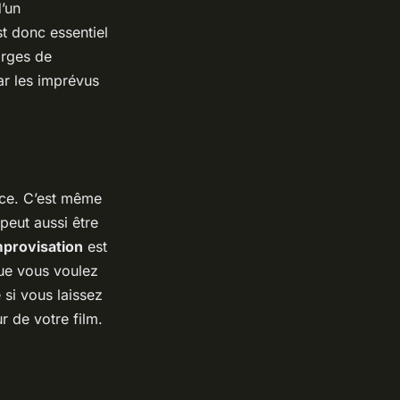
’un
st donc essentiel
arges de
ar les imprévus
ace. C’est même
peut aussi être
mprovisation
est
que vous voulez
 si vous laissez
ur de votre film.