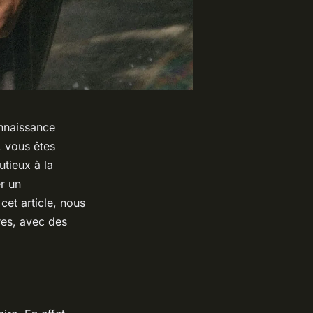
onnaissance
, vous êtes
tieux à la
r un
et article, nous
res, avec des