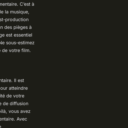
entaire. C’est à
de la musique,
ost-production
un des pièges à
e est essentiel
. Ne sous-estimez
 de votre film.
aire. Il est
pour atteindre
ité de votre
 de diffusion
ilà, vous avez
entaire. Avec
e