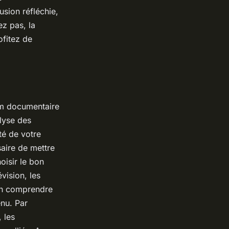
usion réfléchie,
ez pas, la
ofitez de
ilm documentaire
alyse des
ité de votre
ssaire de mettre
oisir le bon
vision, les
ien comprendre
enu. Par
 les