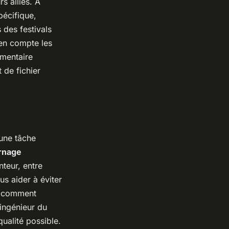
s alliés. A
pécifique,
 des festivals
 en compte les
umentaire
 de fichier
 une tâche
rnage
teur, entre
s aider à éviter
a comment
 ingénieur du
qualité possible.