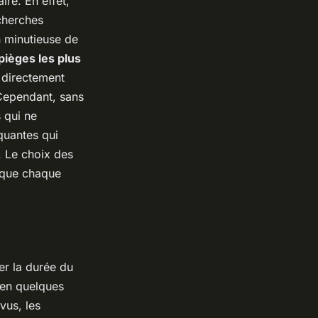
ire. En effet,
echerches
n minutieuse de
pièges les plus
r directement
 Cependant, sans
 qui ne
quantes qui
. Le choix des
 que chaque
.
er la durée du
 en quelques
vus, les