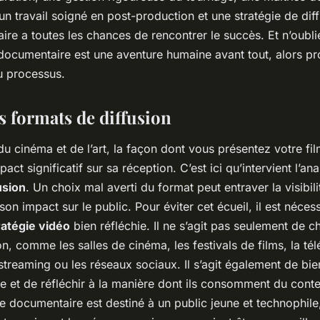
 un travail soigné en post-production et une stratégie de diff
re a toutes les chances de rencontrer le succès. Et n’oubli
 documentaire est une aventure humaine avant tout, alors pr
u processus.
s formats de diffusion
u cinéma et de l’art, la façon dont vous présentez votre f
act significatif sur sa réception. C’est ici qu’intervient l’an
usion
. Un choix mal averti du format peut entraver la visibil
r son impact sur le public. Pour éviter cet écueil, il est néce
ratégie vidéo
bien réfléchie. Il ne s’agit pas seulement de ch
on, comme les salles de cinéma, les festivals de films, la télé
streaming ou les réseaux sociaux. Il s’agit également de b
le et de réfléchir à la manière dont ils consomment du cont
e documentaire est destiné à un public jeune et technophile,