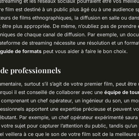
treaming et les réseaux sociaux pourraient être vos meilleur
tre film est destiné à un public plus âgé ou à une audience s
rs de films ethnographiques, la diffusion en salle ou dans
it être plus appropriée. De même, n’oubliez pas de prendre
chniques de chaque canal de diffusion. Par exemple, un doc
ateforme de streaming nécessite une résolution et un format
guide de formats
peut vous aider à faire le bon choix.
 de professionnels
mentaire, surtout s’il s’agit de votre premier film, peut être
rquoi il est conseillé de collaborer avec une
équipe de tou
, comprenant un chef opérateur, un ingénieur du son, un mon
essionnels apportent une expertise précieuse et peuvent vou
débutant. Par exemple, un chef opérateur expérimenté saur
votre sujet pour capturer l’attention du public, tandis qu’un
l veillera à ce que le son de votre film soit de la meilleure 