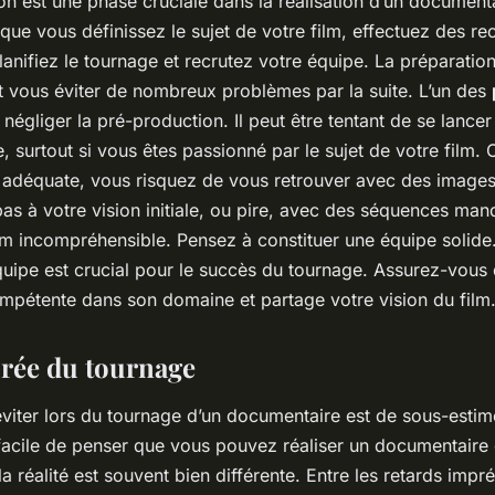
n est une phase cruciale dans la réalisation d’un documenta
 que vous définissez le sujet de votre film, effectuez des r
anifiez le tournage et recrutez votre équipe. La préparatio
t vous éviter de nombreux problèmes par la suite. L’un des
négliger la pré-production. Il peut être tentant de se lance
, surtout si vous êtes passionné par le sujet de votre film.
 adéquate, vous risquez de vous retrouver avec des images
as à votre vision initiale, ou pire, avec des séquences man
ilm incompréhensible. Pensez à constituer une équipe solide
uipe est crucial pour le succès du tournage. Assurez-vous
mpétente dans son domaine et partage votre vision du film
urée du tournage
éviter lors du tournage d’un documentaire est de sous-estim
t facile de penser que vous pouvez réaliser un documentaire
a réalité est souvent bien différente. Entre les retards impré