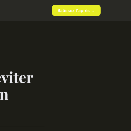
Bâtissez l'après →
éviter
un