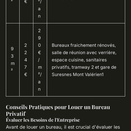
²
€
²/
a
n
2
9
2
0
Bureaux fraichement rénovés,
9
2
€
salle de réunion avec verrière,
3
4
/
espace cuisine, sanitaires
m
7
m
privatifs, tramway 2 et gare de
²
€
²/
Suresnes Mont Valérien1
a
n
Conseils Pratiques pour Louer un Bureau
Privatif
Évaluer les Besoins de l'Entreprise
Avant de louer un bureau, il est crucial d'évaluer les