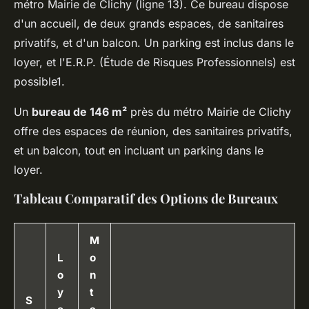
métro Mairie de Clichy (ligne 13). Ce bureau dispose
d'un accueil, de deux grands espaces, de sanitaires
privatifs, et d'un balcon. Un parking est inclus dans le
loyer, et l'E.R.P. (Étude de Risques Professionnels) est
possible1.
Un
bureau de 146 m²
près du métro Mairie de Clichy
offre des
espaces de réunion
, des
sanitaires privatifs
,
et un
balcon
, tout en incluant un
parking
dans le
loyer.
Tableau Comparatif des Options de Bureaux
M
L
o
o
n
y
t
S