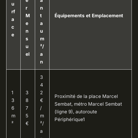
e
a
u
r
n
rf
M
t
Équipements et Emplacement
a
e
a
c
n
u
e
s
m
u
²/
el
a
n
3
4
1
3
2
Proximité de la place Marcel
3
8
€
Sembat, métro Marcel Sembat
6
7
/
(ligne 9), autoroute
m
5
m
Périphérique1
²
€
²/
a