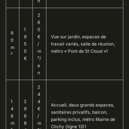
n
2
6
1
0
9
9
€
Vue sur jardin, espaces de
0
5
/
travail variés, salle de réunion,
m
0
m
métro « Pont de St Cloud »1
²
€
²/
a
n
2
4
1
2
4
Accueil, deux grands espaces,
4
9
€
sanitaires privatifs, balcon,
6
6
/
parking inclus, métro Mairie de
m
8
m
Clichy (ligne 13)1