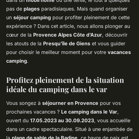
dans un
mobil home
ou une tente, le tout à quelques
pas de
plages
paradisiaques. Mais quand organiser
un
séjour camping
pour profiter pleinement de cette
expérience ? Dans cet article, nous allons plonger au
cœur de la
Provence Alpes Côte d’Azur
, découvrir
les atouts de la
Presqu'île de Giens
et vous guider
pour choisir le meilleur moment pour votre
vacances
camping
.
Profitez pleinement de la situation
idéale du camping dans le var
Vous songez à
séjourner en Provence
pour vos
prochaines vacances ?
Le camping dans le Var
,
ouvert du
17.05.2023 au 30.09.2023
, vous accueille
dans un cadre spectaculaire. Situé à une enjambée de
la
plage de sable de la Badine
, ce havre de paix est